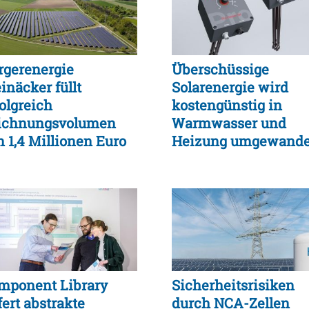
rgerenergie
Überschüssige
inäcker füllt
Solarenergie wird
folgreich
kostengünstig in
ichnungsvolumen
Warmwasser und
n 1,4 Millionen Euro
Heizung umgewande
mponent Library
Sicherheitsrisiken
fert abstrakte
durch NCA-Zellen