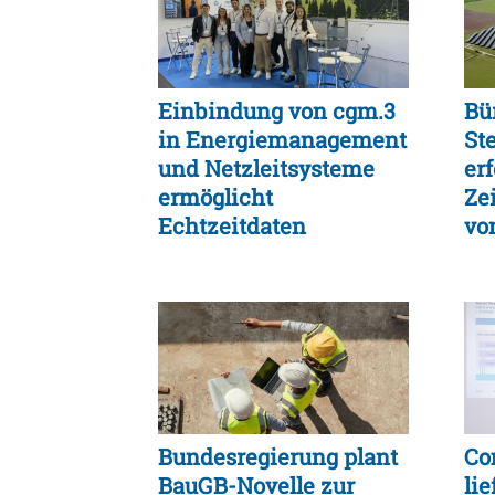
Einbindung von cgm.3
Bü
in Energiemanagement
Ste
und Netzleitsysteme
er
ermöglicht
Ze
Echtzeitdaten
vo
Bundesregierung plant
Co
BauGB-Novelle zur
lie