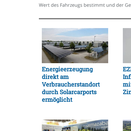
Wert des Fahrzeugs bestimmt und der G
Energieerzeugung
EZ
direkt am
In
Verbraucherstandort
mi
durch Solarcarports
Zi
ermöglicht
signifikanten
Effizienzgewinn