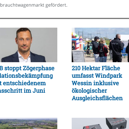
ebrauchtwagenmarkt gefördert.
B stoppt Zögerphase
210 Hektar Fläche
flationsbekämpfung
umfasst Windpark
t entschiedenem
Wessin inklusive
nsschritt im Juni
ökologischer
Ausgleichsflächen