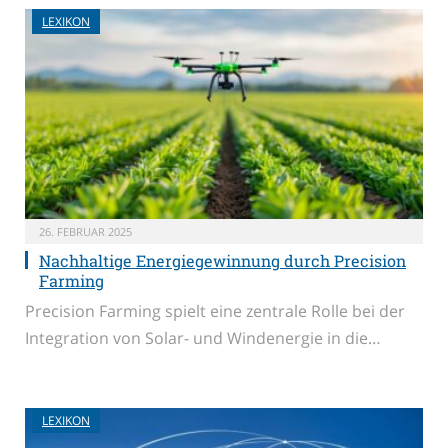
LEXIKON
26. FEBRUAR 2025
Nachhaltige Energiegewinnung durch Precision
Farming
Precision Farming spielt eine zentrale Rolle bei der
Integration von Solar- und Windenergie in die…
LEXIKON