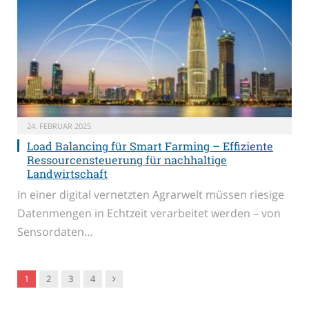
24. FEBRUAR 2025
Load Balancing für Smart Farming – Effiziente
Ressourcensteuerung für nachhaltige
Landwirtschaft
In einer digital vernetzten Agrarwelt müssen riesige
Datenmengen in Echtzeit verarbeitet werden – von
Sensordaten…
Nachfolger
1
2
3
4