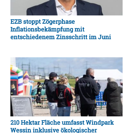
EZB stoppt Zögerphase
Inflationsbekämpfung mit
entschiedenem Zinsschritt im Juni
210 Hektar Fläche umfasst Windpark
Wessin inklusive ökologischer