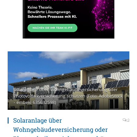
Solaranlage über Wohngebäudeversicherung oder
Photovoltaikversicherung schützen (Foto: AdobeStock
- embeki 635632598)
Solaranlage über
0
Wohngebäudeversicherung oder