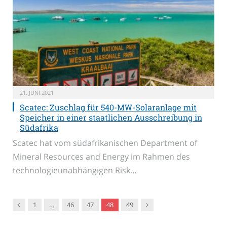
21. JUNI 2021
Scatec: Zuschlag für 540-MW-Solaranlage mit
Speicher in einer staatlichen Ausschreibung in
Südafrika
Scatec hat vom südafrikanischen Department of
Mineral Resources and Energy im Rahmen des
technologieunabhängigen Risk…
Vorgänger
Nachfolger
1
…
46
47
48
49