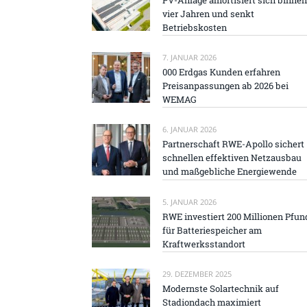
vier Jahren und senkt
Betriebskosten
7. JANUAR 2026
000 Erdgas Kunden erfahren
Preisanpassungen ab 2026 bei
WEMAG
6. JANUAR 2026
Partnerschaft RWE-Apollo sichert
schnellen effektiven Netzausbau
und maßgebliche Energiewende
5. JANUAR 2026
RWE investiert 200 Millionen Pfun
für Batteriespeicher am
Kraftwerksstandort
29. DEZEMBER 2025
Modernste Solartechnik auf
Stadiondach maximiert