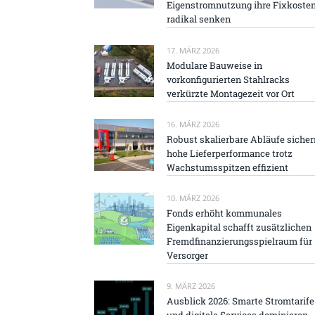
Eigenstromnutzung ihre Fixkoste
radikal senken
17. MÄRZ 2026
Modulare Bauweise in
vorkonfigurierten Stahlracks
verkürzte Montagezeit vor Ort
16. MÄRZ 2026
Robust skalierbare Abläufe sicher
hohe Lieferperformance trotz
Wachstumsspitzen effizient
10. MÄRZ 2026
Fonds erhöht kommunales
Eigenkapital schafft zusätzlichen
Fremdfinanzierungsspielraum für
Versorger
9. MÄRZ 2026
Ausblick 2026: Smarte Stromtarife