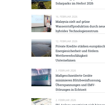
Solarparks im Herbst 2026
16. FEBRUAR 2026
Malaysia zielt auf grüne
Wasserstoffproduktion durch neu
hybrides Technologiezentrum
12. FEBRUAR 2026
Private Kredite stärken europäisc
Energiesicherheit und fördern
Wettbewerbsfähigkeit
Unternehmen
3. FEBRUAR 2026
Maßgeschneiderte Geräte
minimieren Blitzbeeinflussung,
Überspannungen und EMV-
Störungen in Echtzeit
2. FEBRUAR 2026
PV-Anlage amortisiert sich binnen