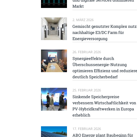
und digitale Services dominieren
Markt
2. MÄRZ 2026
Gemischt genutzter Komplex nutz
nachhaltige E3/DC Farm für
Energieversorgung
26. FEBRUAR 2026
Synergieeffekte durch
Überschussenergie-Nutzung
optimieren Effizienz und reduzier
deutlich Speicherbedarf
25. FEBRUAR 2026
Sinkende Speicherpreise
verbessern Wirtschaftlichkeit von
PV-Hybridkraftwerken in Europa
erheblich
17. FEBRUAR 2026
ABO Energy plant Baubeginn für