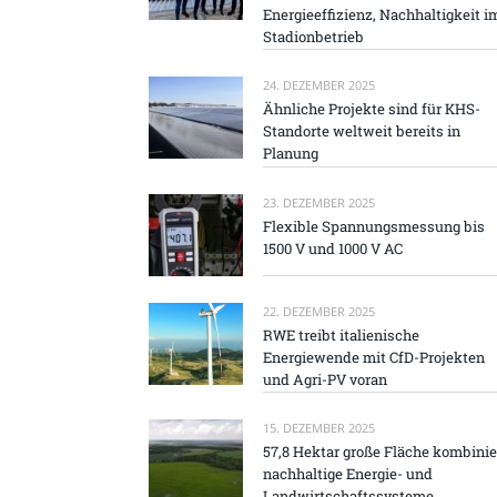
Energieeffizienz, Nachhaltigkeit i
Stadionbetrieb
24. DEZEMBER 2025
Ähnliche Projekte sind für KHS-
Standorte weltweit bereits in
Planung
23. DEZEMBER 2025
Flexible Spannungsmessung bis
1500 V und 1000 V AC
22. DEZEMBER 2025
RWE treibt italienische
Energiewende mit CfD-Projekten
und Agri-PV voran
15. DEZEMBER 2025
57,8 Hektar große Fläche kombinie
nachhaltige Energie- und
Landwirtschaftssysteme