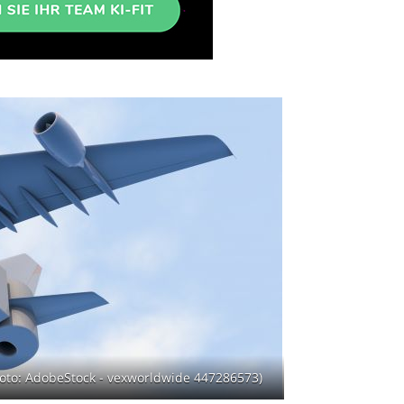
Foto: AdobeStock - vexworldwide 447286573)